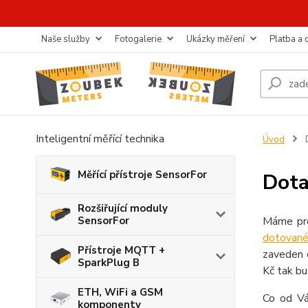
Naše služby
Fotogalerie
Ukázky měření
Platba a
Inteligentní měřící technika
Úvod
D
Měřící přístroje SensorFor
Dota
Rozšiřující moduly
SensorFor
Máme pro
dotované
Přístroje MQTT +
zaveden d
SparkPlug B
Kč tak bu
ETH, WiFi a GSM
Co od Vá
komponenty