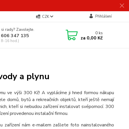
Přihlášení
CZK
 si rady? Zavolejte.
0
ks
 606 347 135
za
0,00 Kč
 8-16 hod.)
 vody a plynu
ynu ve výši 300 Kč! A vyplácíme ji hned formou nákupu
ele domů, bytů a rekreačních objektů, kteří ještě nemají
ich, kteří si nebudou zařízení instalovat svépomocí. 300
ízení provedenou instalační firmou.
zařízení nám e-mailem zašlete foto nainstalovaného