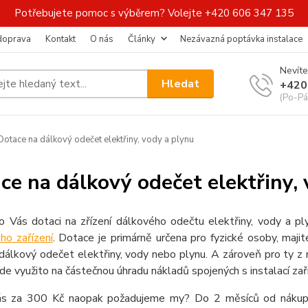
Potřebujete pomoc s výběrem? Volejte +420 606 347 135
 doprava
Kontakt
O nás
Články
Nezávazná poptávka instalace
Nevíte
Hledat
+420
(Po-Pá
otace na dálkový odečet elektřiny, vody a plynu
ce na dálkový odečet elektřiny,
 Vás dotaci na zřízení dálkového odečtu elektřiny, vody a pl
ho zařízení
. Dotace je primárně určena pro fyzické osoby, majit
álkový odečet elektřiny, vody nebo plynu. A zároveň pro ty z n
de využito na částečnou úhradu nákladů spojených s instalací zař
s za 300 Kč naopak požadujeme my? Do 2 měsíců od nákupu 