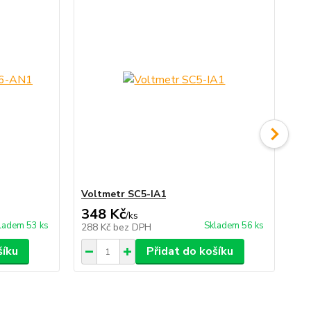
Voltmetr SC5-IA1
Vo
348 Kč
3
/
ks
ladem 53 ks
Skladem 56 ks
288 Kč
bez DPH
32
šíku
Přidat do košíku