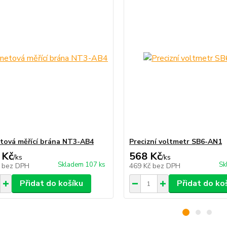
tová měřící brána NT3-AB4
Precizní voltmetr SB6-AN1
 Kč
568 Kč
/
ks
/
ks
Skladem 107 ks
Sk
č
bez DPH
469 Kč
bez DPH
Přidat do košíku
Přidat do ko