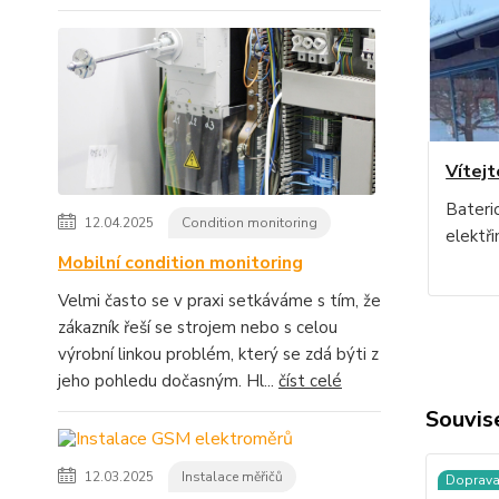
Vítejt
Bateri
12.04.2025
Condition monitoring
elektři
Mobilní condition monitoring
Velmi často se v praxi setkáváme s tím, že
zákazník řeší se strojem nebo s celou
výrobní linkou problém, který se zdá býti z
jeho pohledu dočasným. Hl...
číst celé
Souvise
12.03.2025
Instalace měřičů
Doprav