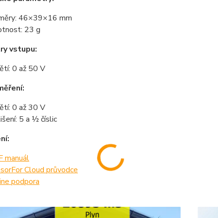
změry: 46×39×16 mm
tnost: 23 g
ry vstupu:
ětí: 0 až 50 V
měření:
ětí: 0 až 30 V
išení: 5 a ½ číslic
ní:
 manuál
sorFor Cloud průvodce
ine podpora