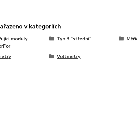
zařazeno v kategoriích
řující moduly
Typ B "střední"
Měři
orFor
metry
Voltmetry