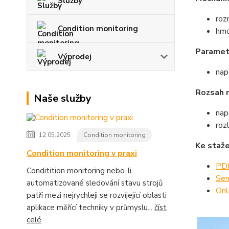
Služby
ro
Condition monitoring
hmo
Paramet
Výprodej
nap
Rozsah 
Naše služby
nap
rozl
12.05.2025
Condition monitoring
Ke staže
Condition monitoring v praxi
PDF
Conditition monitoring nebo-li
Sen
automatizované sledování stavu strojů
Onl
patří mezi nejrychleji se rozvíjející oblasti
aplikace měřící techniky v průmyslu...
číst
celé