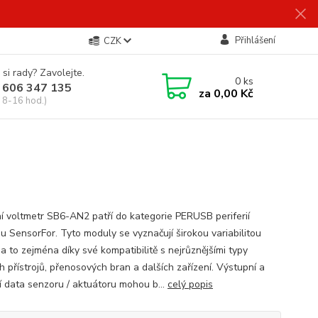
Přihlášení
CZK
 si rady? Zavolejte.
0
ks
 606 347 135
za
0,00 Kč
 8-16 hod.)
ní voltmetr SB6-AN2 patří do kategorie PERUSB periferií
u SensorFor. Tyto moduly se vyznačují širokou variabilitou
 a to zejména díky své kompatibilitě s nejrůznějšími typy
h přístrojů, přenosových bran a dalších zařízení. Výstupní a
í data senzoru / aktuátoru mohou b...
celý popis