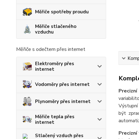
Měřiče spotřeby proudu
Měřiče stlačeného
vzduchu
Měřiče s odečtem přes internet
Kompl
Elektroměry přes
internet
Komple
Vodoměry přes internet
Precizn
variabili
Plynoměry přes internet
Výstupní 
být zpra
Měřiče tepla přes
automatiz
internet
Precizn
Stlačený vzduch přes