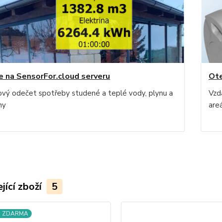
e na SensorFor.cloud serveru
Ote
ový odečet spotřeby studené a teplé vody, plynu a
Vzd
ny
are
jící zboží
5
a ZDARMA