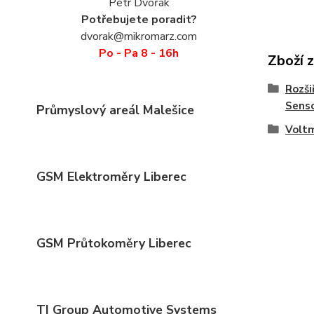
Petr Dvořák
Potřebujete poradit?
dvorak@mikromarz.com
Po - Pa 8 - 16h
Zboží 
Rozši
Sens
Průmyslový areál Malešice
Volt
GSM Elektroměry Liberec
GSM Průtokoměry Liberec
TI Group Automotive Systems