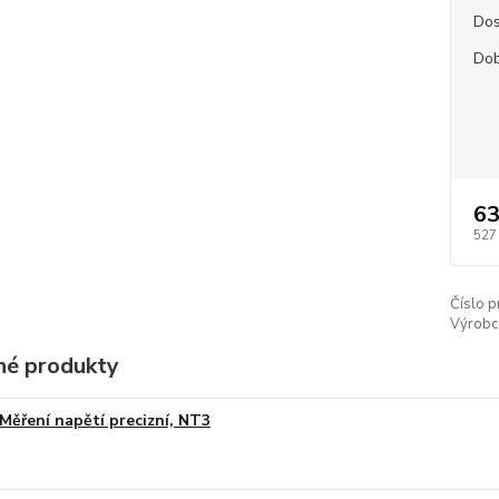
Dos
Dob
63
527
Číslo p
Výrobc
é produkty
Měření napětí precizní, NT3