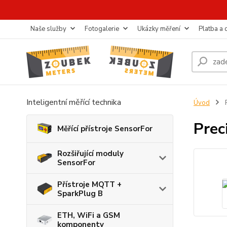
Naše služby
Fotogalerie
Ukázky měření
Platba a
Inteligentní měřící technika
Úvod
P
Prec
Měřící přístroje SensorFor
Rozšiřující moduly
SensorFor
Přístroje MQTT +
SparkPlug B
ETH, WiFi a GSM
komponenty