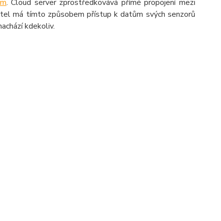
em
. Cloud server zprostředkovává přímé propojení mezi
vatel má tímto způsobem přístup k datům svých senzorů
nachází kdekoliv.