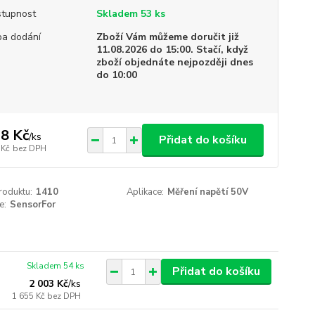
tupnost
Skladem 53 ks
a dodání
Zboží Vám můžeme doručit již
11.08.2026 do 15:00. Stačí, když
zboží objednáte nejpozději dnes
do 10:00
8 Kč
/
ks
Přidat do košíku
 Kč
bez DPH
roduktu:
1410
Aplikace:
Měření napětí 50V
e:
SensorFor
Skladem 54 ks
Přidat do košíku
2 003 Kč
/
ks
1 655 Kč
bez DPH