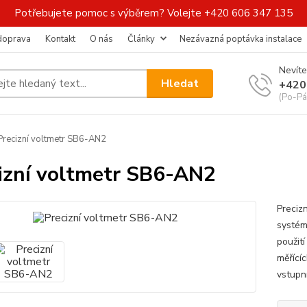
Potřebujete pomoc s výběrem? Volejte +420 606 347 135
 doprava
Kontakt
O nás
Články
Nezávazná poptávka instalace
Nevíte
Hledat
+420
(Po-Pá
recizní voltmetr SB6-AN2
izní voltmetr SB6-AN2
Preciz
systém
použití
měřícíc
vstupn