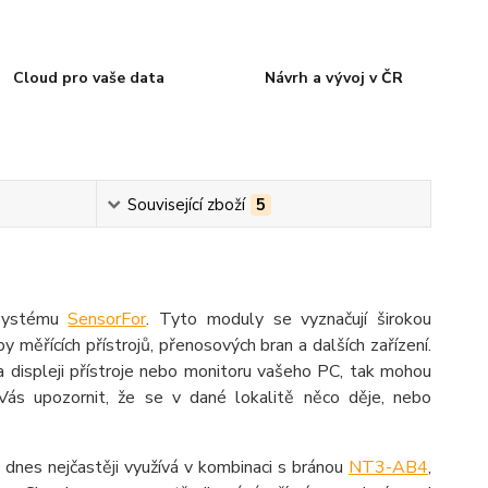
Cloud pro vaše data
Návrh a vývoj v ČR
Související zboží
5
 systému
SensorFor
. Tyto moduly se vyznačují širokou
py měřících přístrojů, přenosových bran a dalších zařízení.
a displeji přístroje nebo monitoru vašeho PC, tak mohou
ás upozornit, že se v dané lokalitě něco děje, nebo
 dnes nejčastěji využívá v kombinaci s bránou
NT3-AB4
,