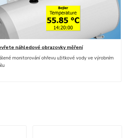
vřete náhledové obrazovky měření
álené monitorování ohřevu užitkové vody ve výrobním
álu