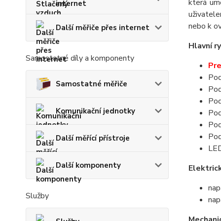
která um
internet
uživatel
nebo k ov
Další měřiče přes internet
Hlavní ry
Samostatné díly a komponenty
Pre
Pod
Samostatné měřiče
Pod
Pod
Komunikační jednotky
Pod
Pod
Pod
Další měřící přístroje
LED
Další komponenty
Elektric
nap
Služby
nap
Mechani