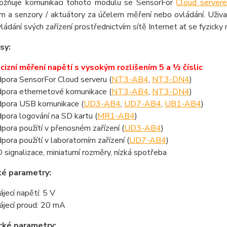
ožňuje komunikaci tohoto modulu se SensorFor
Cloud server
em a senzory / aktuátory za účelem měření nebo ovládání. Uži
ládání svých zařízení prostřednictvím sítě Internet ať se fyzicky 
sy:
cizní měření napětí s vysokým rozlišením 5 a ½ číslic
pora SensorFor Cloud serveru (
NT3-AB4
,
NT3-DN4
)
pora ethernetové komunikace (
NT3-AB4
,
NT3-DN4
)
pora USB komunikace (
UD3-AB4
,
UD7-AB4
,
UB1-AB4
)
pora logování na SD kartu (
MR1-AB4
)
pora použítí v přenosném zařízení (
UD3-AB4
)
pora použítí v laboratorním zařízení (
UD7-AB4
)
 signalizace, miniaturní rozměry, nízká spotřeba
ké parametry:
ájecí napětí: 5 V
ájecí proud: 20 mA
cké parametry: