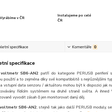
Instalujeme po celé
Vyrábíme v ČR
ČR
etní specifikace
Komentáře
0
tní specifikace
í voltmetr SB6-AN2
patří do kategorie PERUSB periferií
tou použití a to zejména díky své kompatibilitě s nejrůznějšími ty
a vstupní data senzoru / aktuátoru mohou být k dispozici jak n
covávány řídícím systémem na druhé straně světa. A ihned V
ovaně vyvodit zásah či jen monitorovat daný děj.
í voltmetr SB6-AN2
, stejně tak jako další PERUSB moduly, se