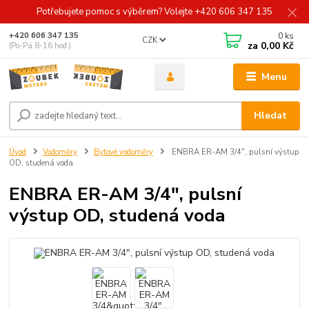
Potřebujete pomoc s výběrem? Volejte +420 606 347 135
0
ks
+420 606 347 135
CZK
za
0,00 Kč
(Po-Pá 8-16 hod.)
Menu
Hledat
Úvod
Vodoměry
Bytové vodoměry
ENBRA ER-AM 3/4", pulsní výstup
OD, studená voda
ENBRA ER-AM 3/4", pulsní
výstup OD, studená voda