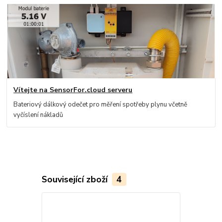
Vítejte na SensorFor.cloud serveru
Bateriový dálkový odečet pro měření spotřeby plynu včetně
vyčíslení nákladů
Související zboží
4