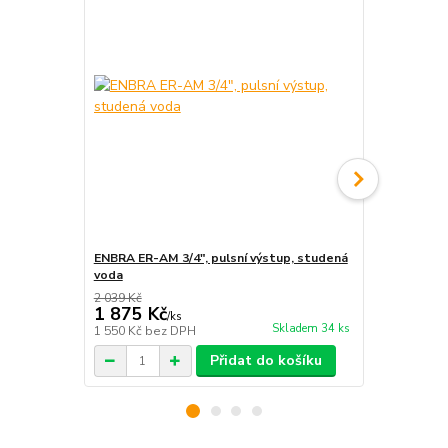
ENBRA ER-AM 3/4", pulsní výstup, studená
ENBRA ER-AM
voda
voda
2 039 Kč
1 875 Kč
1 979 Kč
/
ks
Skladem 34 ks
1 550 Kč
bez DPH
1 636 Kč
bez
Přidat do košíku