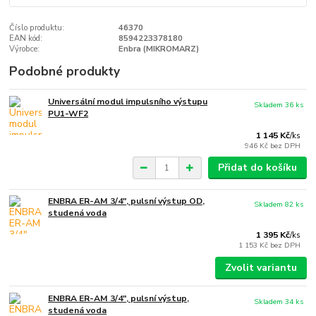
Číslo produktu:
46370
EAN kód:
8594223378180
Výrobce:
Enbra (MIKROMARZ)
Podobné produkty
Universální modul impulsního výstupu
Skladem 36 ks
PU1-WF2
1 145 Kč
/
ks
946 Kč
bez DPH
Přidat do košíku
ENBRA ER-AM 3/4", pulsní výstup OD,
Skladem 82 ks
studená voda
1 395 Kč
/
ks
1 153 Kč
bez DPH
Zvolit variantu
ENBRA ER-AM 3/4", pulsní výstup,
Skladem 34 ks
studená voda