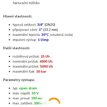
fakturační měřidlo.
Hlavní vlastnosti:
typová velikost:
3/4"
(DN20)
připojovací závit:
1"
(33,2 mm)
maximální teplota:
30°C
(studená voda)
impulsní výstup:
1 l/imp
Další vlastnosti:
rozběhový průtok:
15 l/h
nominální průtok:
4000 l/h
maximální průtok:
5000 l/h
maximální tlak:
16 bar
Parametry výstupu:
typ:
open drain
max. napětí:
30 V
max. proud:
100 mA
max. zatížení:
200 mW