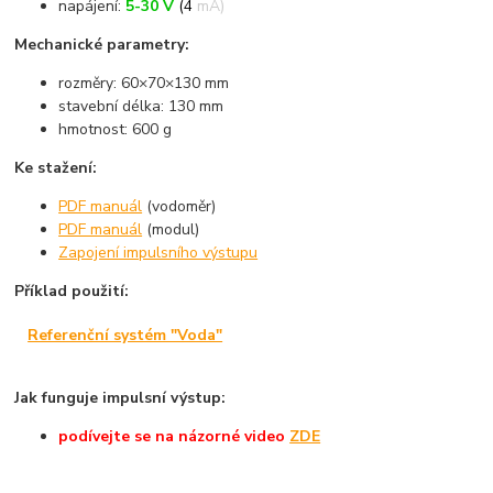
napájení:
5-30 V
(4 mA)
Mechanické parametry:
rozměry: 60×70×130 mm
stavební délka: 130 mm
hmotnost: 600 g
Ke stažení:
PDF manuál
(vodoměr)
PDF manuál
(modul)
Zapojení impulsního výstupu
Příklad použití:
Referenční systém "Voda"
Jak funguje impulsní výstup:
podívejte
se na názorné
video
ZDE