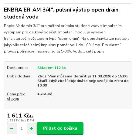
ENBRA ER-AM 3/4", pulsní výstup open drain,
studená voda
Popis: Vodoměr 3/4" pro měření průtoku studené vody s impulsním
výstupem pro dálkový odečet. Impulsní modul je vybaven
tranzistorovým výstupem typu "open drain". Na objednávku lze nastavit
jakýkoliv celočíselný impulsní poměr od 1 do 100 l/imp. Pro vlastní
provoz potřebuje napájecí zdroj 5-30V. Vodo...
celý popis
Dostupnost
Skladem 112 ks
Doba dodání
Zboží Vám můžeme doručit již 11.08.2026 do 15:00.
Stačí, když zboží objednáte nejpozději do zítra do
10:00
Cena před
1 751 Kč
slevou
1 611 Kč
/
ks
1 331 Kč
bez DPH
Přidat do košíku