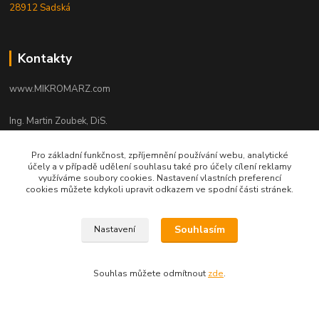
28912 Sadská
Kontakty
www.MIKROMARZ.com
Ing. Martin Zoubek, DiS.
+420 606 347 135
(Po-Pá 8-16 hod.)
Pro základní funkčnost, zpříjemnění používání webu, analytické
účely a v případě udělení souhlasu také pro účely cílení reklamy
zoubek@mikromarz.cz
využíváme soubory cookies. Nastavení vlastních preferencí
cookies můžete kdykoli upravit odkazem ve spodní části stránek.
Souhlasím
Nastavení
Upravit sběr cookies.
Souhlas můžete odmítnout
zde
.
© Zoubek Meters s.r.o. © 2010 - 2026 ©