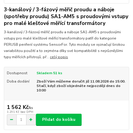
3-kanálový / 3-fázový měřič proudu a náboje
(spotřeby proudu) SA1-AM5 s proudovými vstupy
pro malé klešťové měřící transformátory
3-kanálový / 3-fázový měřič proudu a náboje SA1-AM5 s proudovými
vstupy pro malé klešťové měřící transformátory patří do kategorie
PERUSB periferií systému SensorFor. Tyto moduly se vyznačují širokou
variabilitou použití a to zejména díky své kompatibilitě s nejrůznějšími
typy měřících přístrojů, př...
celý popis
Dostupnost
Skladem 51 ks
Doba dodání
Zboží Vám můžeme doručit již 11.08.2026 do 15:00.
Stačí, když zboží objednáte nejpozději dnes do
10:00
1 562 Kč
/
ks
1 291 Kč
bez DPH
Přidat do košíku