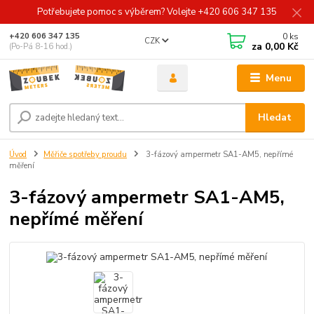
Potřebujete pomoc s výběrem? Volejte +420 606 347 135
0
ks
+420 606 347 135
CZK
za
0,00 Kč
(Po-Pá 8-16 hod.)
Menu
Hledat
Úvod
Měřiče spotřeby proudu
3-fázový ampermetr SA1-AM5, nepřímé
měření
3-fázový ampermetr SA1-AM5,
nepřímé měření