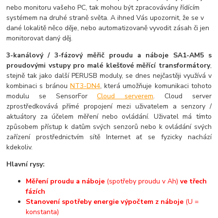
nebo monitoru vašeho PC, tak mohou být zpracovávány řídícím
systémem na druhé straně světa. A ihned Vás upozornit, že se v
dané lokalitě něco děje, nebo automatizovaně vyvodit zásah či jen
monitorovat daný děj.
3-kanálový / 3-fázový měřič proudu a náboje SA1-AM5 s
proudovými vstupy pro malé klešťové měřící transformátory
,
stejně tak jako další PERUSB moduly, se dnes nejčastěji využívá v
kombinaci s bránou
NT3-DN4
, která umožňuje komunikaci tohoto
modulu se SensorFor
Cloud serverem
. Cloud server
zprostředkovává přímé propojení mezi uživatelem a senzory /
aktuátory za účelem měření nebo ovládání. Uživatel má tímto
způsobem přístup k datům svých senzorů nebo k ovládání svých
zařízení prostřednictvím sítě Internet ať se fyzicky nachází
kdekoliv.
Hlavní rysy:
Měření proudu a náboje
(spotřeby proudu v Ah)
ve třech
fázích
Stanovení spotřeby energie výpočtem z náboje
(U =
konstanta)