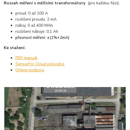
Rozsah měření s měřícími transformátory
(pro každou fázi)
:
proud: 0 až 100 A
rozlišení proudu: 2 mA
náboj: 0 až 400 MAh
rozlišení náboje: 0,1 Ah
přesnost měření: ±(1%+2mA)
Ke stažení:
PDF manuál
SensorFor Cloud průvodce
Online podpora