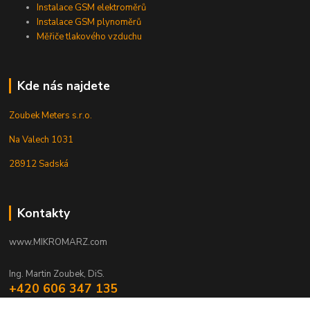
Instalace GSM elektroměrů
Instalace GSM plynoměrů
Měřiče tlakového vzduchu
Kde nás najdete
Zoubek Meters s.r.o.
Na Valech 1031
28912 Sadská
Kontakty
www.MIKROMARZ.com
Ing. Martin Zoubek, DiS.
+420 606 347 135
(Po-Pá 8-16 hod.)