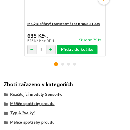
Malý klešťový transformátor proudu 100A
3-fázový a
měření
635 Kč
1 538 Kč
/
ks
Skladem 79 ks
525 Kč
bez DPH
1 271 Kč
bez
Přidat do košíku
Zboží zařazeno v kategoriích
Rozšiřující moduly SensorFor
Měřiče spotřeby proudu
Typ A "velký"
Měřiče spotřeby proudu