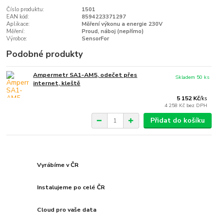
Číslo produktu:
1501
EAN kód:
8594223371297
Aplikace:
Měření výkonu a energie 230V
Měření:
Proud, náboj (nepřímo)
Výrobce:
SensorFor
Podobné produkty
Ampermetr SA1-AM5, odečet přes
Skladem 50 ks
internet, kleště
5 152 Kč
/
ks
4 258 Kč
bez DPH
Přidat do košíku
Vyrábíme v ČR
Instalujeme po celé ČR
Cloud pro vaše data