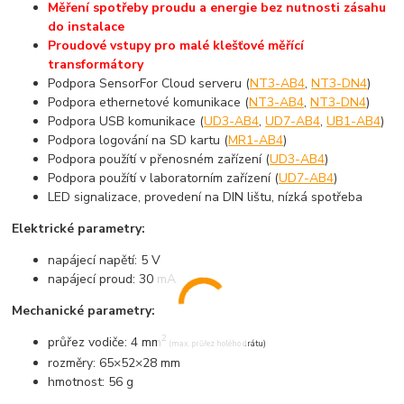
Měření spotřeby proudu a energie bez nutnosti zásahu
do instalace
Proudové vstupy pro malé klešťové měřící
transformátory
Podpora SensorFor Cloud serveru (
NT3-AB4
,
NT3-DN4
)
Podpora ethernetové komunikace (
NT3-AB4
,
NT3-DN4
)
Podpora USB komunikace (
UD3-AB4
,
UD7-AB4
,
UB1-AB4
)
Podpora logování na SD kartu (
MR1-AB4
)
Podpora použítí v přenosném zařízení (
UD3-AB4
)
Podpora použítí v laboratorním zařízení (
UD7-AB4
)
LED signalizace, provedení na DIN lištu, nízká spotřeba
Elektrické parametry:
napájecí napětí: 5 V
napájecí proud: 30 mA
Mechanické parametry:
2
průřez vodiče: 4 mm
(max. průřez holého drátu)
rozměry: 65×52×28 mm
hmotnost: 56 g