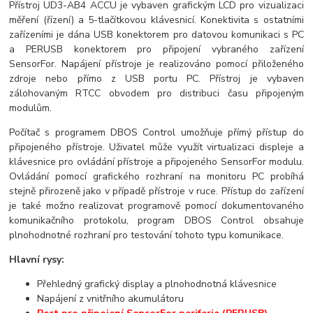
Přístroj UD3-AB4 ACCU je vybaven grafickým LCD pro vizualizaci
měření (řízení) a 5-tlačítkovou klávesnicí. Konektivita s ostatními
zařízeními je dána USB konektorem pro datovou komunikaci s PC
a PERUSB konektorem pro připojení vybraného zařízení
SensorFor. Napájení přístroje je realizováno pomocí přiloženého
zdroje nebo přímo z USB portu PC. Přístroj je vybaven
zálohovaným RTCC obvodem pro distribuci času připojeným
modulům.
Počítač s programem DBOS Control umožňuje přímý přístup do
připojeného přístroje. Uživatel může využít virtualizaci displeje a
klávesnice pro ovládání přístroje a připojeného SensorFor modulu.
Ovládání pomocí grafického rozhraní na monitoru PC probíhá
stejně přirozeně jako v případě přístroje v ruce. Přístup do zařízení
je také možno realizovat programově pomocí dokumentovaného
komunikačního protokolu, program DBOS Control obsahuje
plnohodnotné rozhraní pro testování tohoto typu komunikace.
Hlavní rysy:
Přehledný grafický display a plnohodnotná klávesnice
Napájení z vnitřního akumulátoru