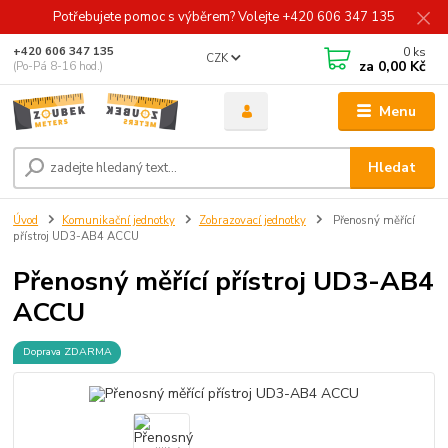
Potřebujete pomoc s výběrem? Volejte +420 606 347 135
0
ks
+420 606 347 135
CZK
za
0,00 Kč
(Po-Pá 8-16 hod.)
Menu
Hledat
Úvod
Komunikační jednotky
Zobrazovací jednotky
Přenosný měřící
přístroj UD3-AB4 ACCU
Přenosný měřící přístroj UD3-AB4
ACCU
Doprava ZDARMA