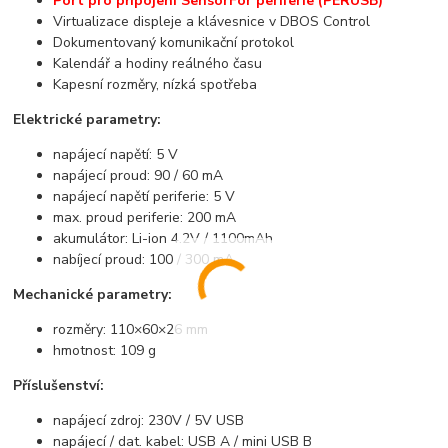
Port pro připojení SensorFor periferie (PERUSB)
Virtualizace displeje a klávesnice v DBOS Control
Dokumentovaný komunikační protokol
Kalendář a hodiny reálného času
Kapesní rozměry, nízká spotřeba
Elektrické parametry:
napájecí napětí: 5 V
napájecí proud: 90 / 60 mA
napájecí napětí periferie: 5 V
max. proud periferie: 200 mA
akumulátor: Li-ion 4.2V / 1100mAh
nabíjecí proud: 100 / 300 mA
Mechanické parametry:
rozměry: 110×60×26 mm
hmotnost: 109 g
Příslušenství:
napájecí zdroj: 230V / 5V USB
napájecí / dat. kabel: USB A / mini USB B