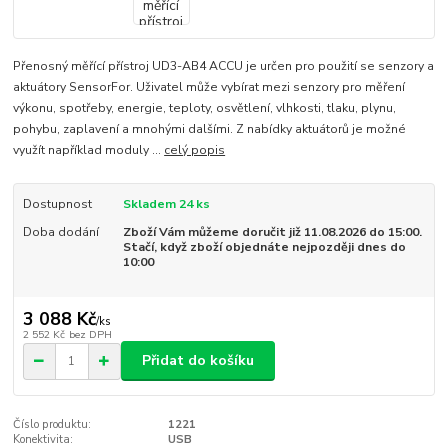
Přenosný měřící přístroj UD3-AB4 ACCU je určen pro použití se senzory a
aktuátory SensorFor. Uživatel může vybírat mezi senzory pro měření
výkonu, spotřeby, energie, teploty, osvětlení, vlhkosti, tlaku, plynu,
pohybu, zaplavení a mnohými dalšími. Z nabídky aktuátorů je možné
využít například moduly ...
celý popis
Dostupnost
Skladem 24 ks
Doba dodání
Zboží Vám můžeme doručit již 11.08.2026 do 15:00.
Stačí, když zboží objednáte nejpozději dnes do
10:00
3 088 Kč
/
ks
2 552 Kč
bez DPH
Přidat do košíku
Číslo produktu:
1221
Konektivita:
USB