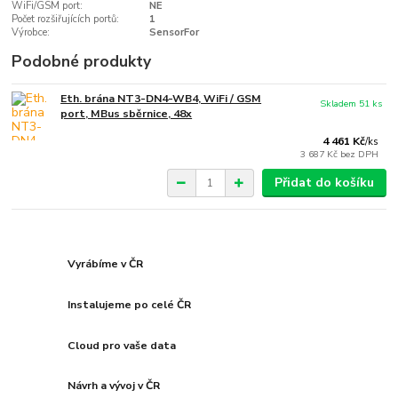
WiFi/GSM port:
NE
Počet rozšiřujících portů:
1
Výrobce:
SensorFor
Podobné produkty
Eth. brána NT3-DN4-WB4, WiFi / GSM
Skladem 51 ks
port, MBus sběrnice, 48x
4 461 Kč
/
ks
3 687 Kč
bez DPH
Přidat do košíku
Vyrábíme v ČR
Instalujeme po celé ČR
Cloud pro vaše data
Návrh a vývoj v ČR