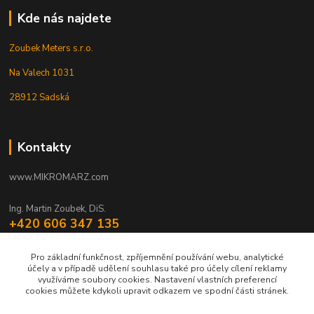
Kde nás najdete
Zoubek Meters s.r.o.
Na Valech 1031
28912 Sadská
Kontakty
www.MIKROMARZ.com
Ing. Martin Zoubek, DiS.
+420 606 347 135
(Po-Pá 8-16 hod.)
Pro základní funkčnost, zpříjemnění používání webu, analytické
zoubek@mikromarz.cz
účely a v případě udělení souhlasu také pro účely cílení reklamy
využíváme soubory cookies. Nastavení vlastních preferencí
cookies můžete kdykoli upravit odkazem ve spodní části stránek.