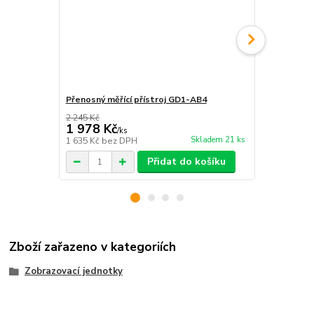
Přenosný měřící přístroj GD1-AB4
Stolní měříc
2 245 Kč
1 978 Kč
3 985 Kč
/
ks
Skladem 21 ks
1 635 Kč
bez DPH
3 293 Kč
bez
Přidat do košíku
Zboží zařazeno v kategoriích
Zobrazovací jednotky